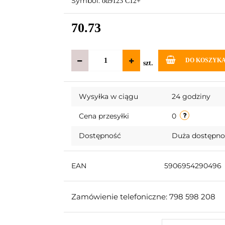
Symbol:
od9123 C12+
70.73
DO KOSZYK
szt.
Wysyłka w ciągu
24 godziny
Cena przesyłki
0
Dostępność
Duża dostępn
EAN
5906954290496
Zamówienie telefoniczne: 798 598 208