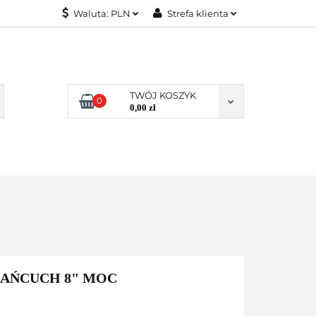
Waluta:
PLN
Strefa klienta
KONTAKT
PLN
Zaloguj się
EUR
Załóż konto
Dodaj zgłoszenie
TWÓJ KOSZYK
0
Zgody cookies
0,00 zł
KONTAKT
ŁAŃCUCH 8" MOC