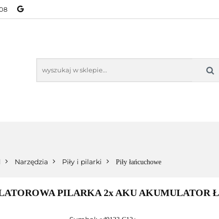
08
NOWOŚCI
BESTSELLERY
WSZYSTKIE TOWARY
ORIE
NOWOŚCI
BESTSELLERY
WSZYSTKIE TOWARY
d
Narzędzia
Piły i pilarki
Piły łańcuchowe
LATOROWA PILARKA 2x AKU AKUMULATOR 