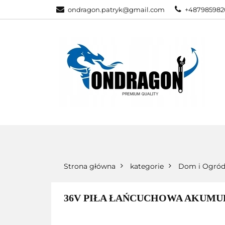
ondragon.patryk@gmail.com
+487985982
KATEGORIE
WSZYSTKIE KATEGORIE
KATEG
Strona główna
kategorie
Dom i Ogró
36V PIŁA ŁAŃCUCHOWA AKUMU