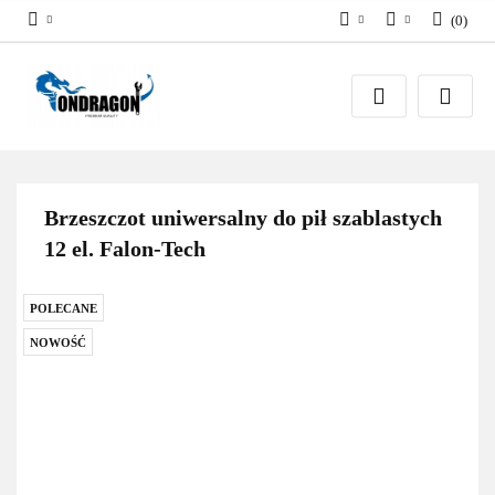
(
0
)
PLN
Zaloguj się
EUR
Załóż konto
Dodaj zgłoszenie
Zgody cookies
Brzeszczot uniwersalny do pił szablastych
12 el. Falon-Tech
POLECANE
NOWOŚĆ