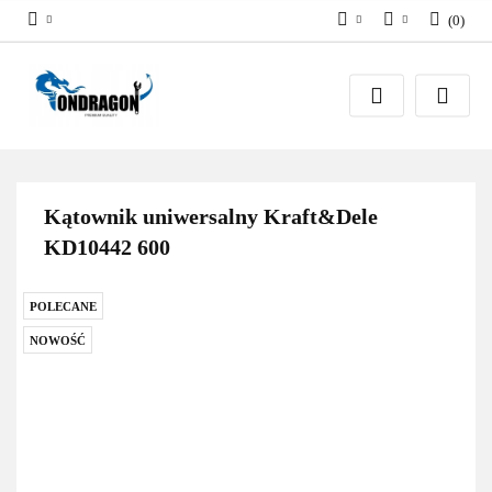
(
0
)
PLN
Zaloguj się
EUR
Załóż konto
Dodaj zgłoszenie
Zgody cookies
Kątownik uniwersalny Kraft&Dele
KD10442 600
POLECANE
NOWOŚĆ