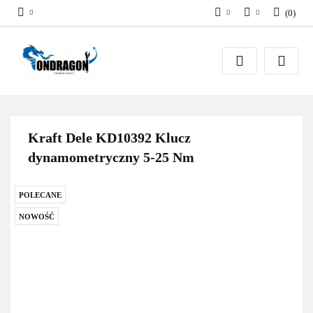
(
0
)
PLN
Zaloguj się
EUR
Załóż konto
Dodaj zgłoszenie
Zgody cookies
Kraft Dele KD10392 Klucz
dynamometryczny 5-25 Nm
POLECANE
NOWOŚĆ