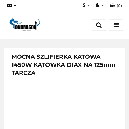
(
0
)
PLN
Zaloguj się
EUR
Załóż konto
Dodaj zgłoszenie
Zgody cookies
MOCNA SZLIFIERKA KĄTOWA
1450W KĄTÓWKA DIAX NA 125mm
TARCZA