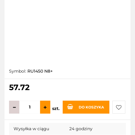
Symbol:
RU1450 N8+
57.72
DO KOSZYKA
szt.
Do
Wysyłka w ciągu
24 godziny
przecho