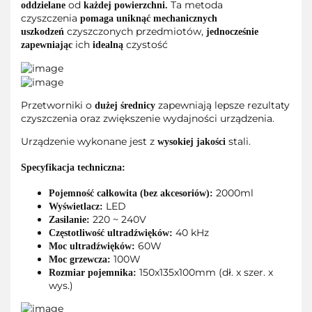
od
Ta metoda
oddzielane
każdej powierzchni.
czyszczenia
pomaga uniknąć mechanicznych
czyszczonych przedmiotów,
uszkodzeń
jednocześnie
ich
czystość
zapewniając
idealną
Przetworniki o
zapewniają lepsze rezultaty
dużej średnicy
czyszczenia oraz zwiększenie wydajności urządzenia.
Urządzenie wykonane jest z
stali.
wysokiej jakości
Specyfikacja techniczna:
2000ml
Pojemność całkowita (bez akcesoriów):
LED
Wyświetlacz:
220 ~ 240V
Zasilanie:
40 kHz
Częstotliwość ultradźwięków:
60W
Moc ultradźwięków:
100W
Moc grzewcza:
150x135x100mm (dł. x szer. x
Rozmiar pojemnika:
wys.)