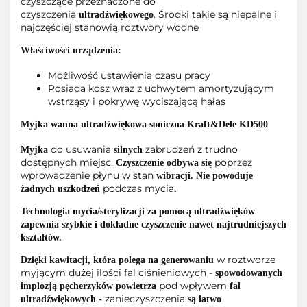
czyszczące przeznaczone do
czyszczenia
. Środki takie są niepalne i
ultradźwiękowego
najczęściej stanowią roztwory wodne
Właściwości urządzenia:
Możliwość ustawienia czasu pracy
Posiada kosz wraz z uchwytem amortyzującym
wstrząsy i pokrywę wyciszającą hałas
Myjka wanna ultradźwiękowa soniczna Kraft&Dele KD500
do usuwania
zabrudzeń z trudno
Myjka
silnych
dostępnych miejsc.
poprzez
Czyszczenie odbywa się
wprowadzenie płynu w stan
wibracji. Nie powoduje
podczas mycia
żadnych uszkodzeń
.
Technologia mycia/sterylizacji za pomocą ultradźwięków
zapewnia szybkie i dokładne czyszczenie nawet najtrudniejszych
kształtów.
w roztworze
Dzięki kawitacji, która polega na generowaniu
myjącym dużej ilości fal ciśnieniowych -
spowodowanych
pod wpływem
implozją pęcherzyków powietrza
fal
zanieczyszczenia
ultradźwiękowych -
są łatwo