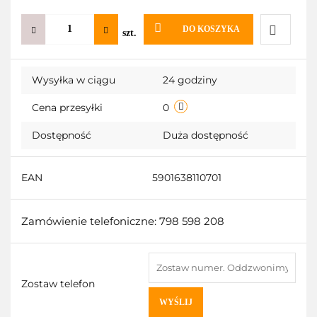
DO KOSZYKA
szt.
Do
Wysyłka w ciągu
24 godziny
przechow
Cena przesyłki
0
Dostępność
Duża dostępność
EAN
5901638110701
Zamówienie telefoniczne: 798 598 208
Zostaw telefon
WYŚLIJ