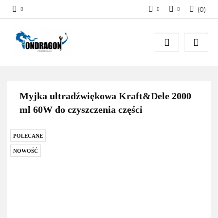
(
0
)
Zaloguj się
PLN
Załóż konto
EUR
Dodaj zgłoszenie
Zgody cookies
Myjka ultradźwiękowa Kraft&Dele 2000
ml 60W do czyszczenia części
POLECANE
NOWOŚĆ