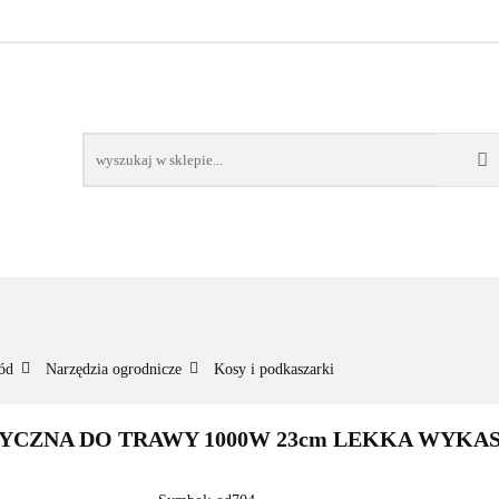
NOWOŚCI
BESTSELLERY
WSZYSTKIE TOWARY
ORIE
NOWOŚCI
BESTSELLERY
WSZYSTKIE TOWARY
ód
Narzędzia ogrodnicze
Kosy i podkaszarki
YCZNA DO TRAWY 1000W 23cm LEKKA WYKA