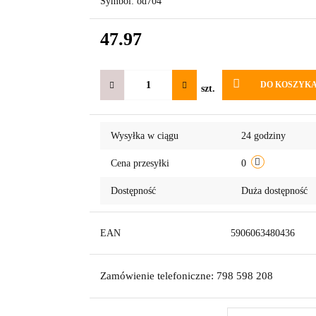
Symbol:
od704
47.97
DO KOSZYK
szt.
Wysyłka w ciągu
24 godziny
Cena przesyłki
0
Dostępność
Duża dostępność
EAN
5906063480436
Zamówienie telefoniczne: 798 598 208