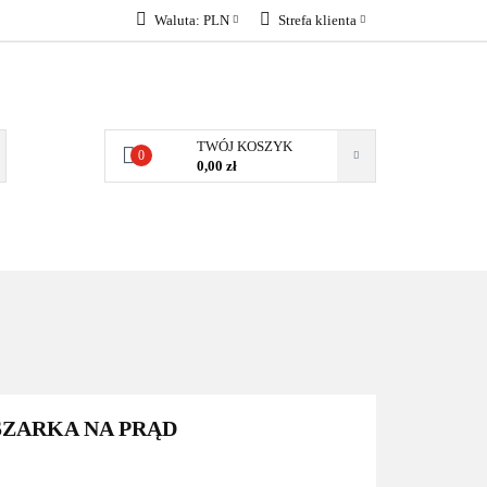
Waluta:
PLN
Strefa klienta
KONTAKT
PLN
Zaloguj się
EUR
Załóż konto
Dodaj zgłoszenie
TWÓJ KOSZYK
0
Zgody cookies
0,00 zł
KONTAKT
SZARKA NA PRĄD