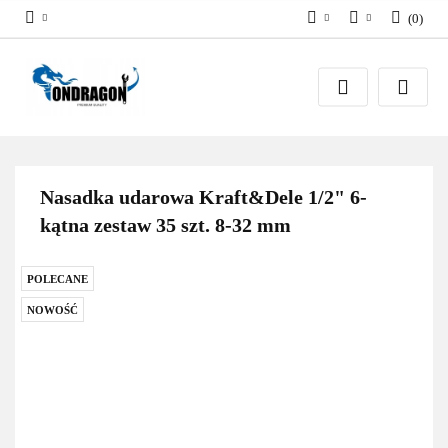
(
0
)
PLN
Zaloguj się
EUR
Załóż konto
Dodaj zgłoszenie
Zgody cookies
Nasadka udarowa Kraft&Dele 1/2" 6-
kątna zestaw 35 szt. 8-32 mm
POLECANE
NOWOŚĆ