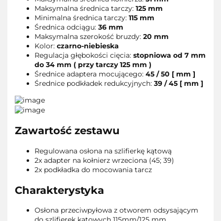
Maksymalna średnica tarczy:
125 mm
Minimalna średnica tarczy:
115 mm
Średnica odciągu:
36 mm
Maksymalna szerokość bruzdy:
20 mm
Kolor:
czarno-niebieska
Regulacja głębokości cięcia:
stopniowa od 7 mm
do 34 mm ( przy tarczy 125 mm )
Średnice adaptera mocującego:
45 / 50 [ mm ]
Średnice podkładek redukcyjnych:
39 / 45 [ mm ]
Zawartość zestawu
Regulowana osłona na szlifierkę kątową
2x adapter na kołnierz wrzeciona (45; 39)
2x podkładka do mocowania tarcz
Charakterystyka
Osłona przeciwpyłowa z otworem odsysającym
do szlifierek kątowych 115mm/125 mm