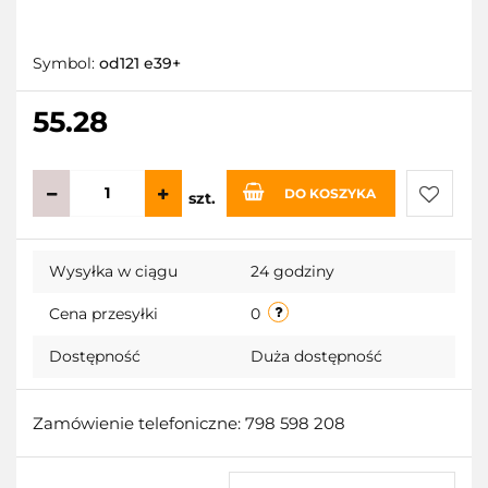
Symbol:
od121 e39+
55.28
DO KOSZYKA
szt.
Do
Wysyłka w ciągu
24 godziny
przecho
Cena przesyłki
0
Dostępność
Duża dostępność
Zamówienie telefoniczne: 798 598 208