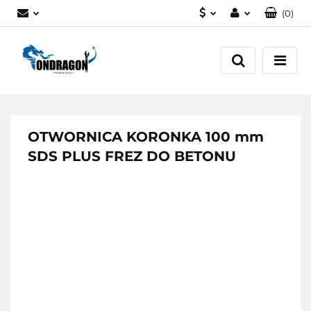
(
0
)
PLN
Zaloguj się
EUR
Załóż konto
Dodaj zgłoszenie
Zgody cookies
OTWORNICA KORONKA 100 mm
SDS PLUS FREZ DO BETONU