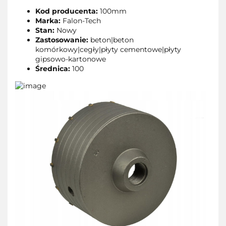
Kod producenta:
100mm
Marka:
Falon-Tech
Stan:
Nowy
Zastosowanie:
beton|beton
komórkowy|cegły|płyty cementowe|płyty
gipsowo-kartonowe
Średnica:
100