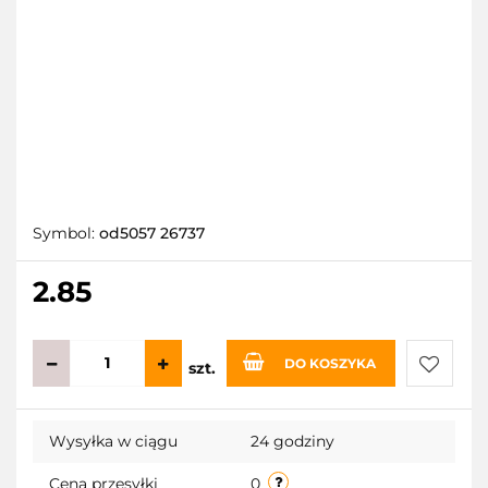
Symbol:
od5057 26737
2.85
DO KOSZYKA
szt.
Do
Wysyłka w ciągu
24 godziny
przecho
Cena przesyłki
0