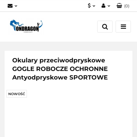
(
0
)
PLN
Zaloguj się
EUR
Załóż konto
Dodaj zgłoszenie
Zgody cookies
Okulary przeciwodpryskowe
GOGLE ROBOCZE OCHRONNE
Antyodpryskowe SPORTOWE
NOWOŚĆ