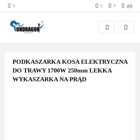
(
0
)
Zaloguj się
PLN
Załóż konto
EUR
Dodaj zgłoszenie
Zgody cookies
PODKASZARKA KOSA ELEKTRYCZNA
DO TRAWY 1700W 250mm LEKKA
WYKASZARKA NA PRĄD