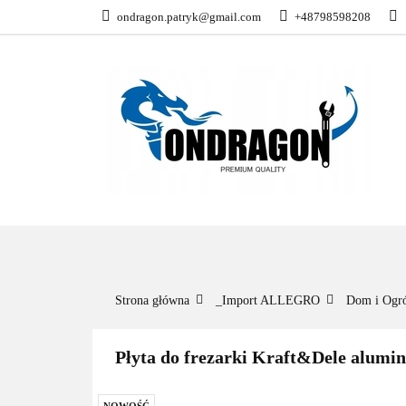
ondragon.patryk@gmail.com
+48798598208
KATEGORIE
WSZYSTKIE KATEGORIE
KATEG
Strona główna
_Import ALLEGRO
Dom i Ogr
Płyta do frezarki Kraft&Dele alumi