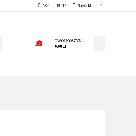
Waluta:
PLN
Strefa klienta
KONTAKT
PLN
Zaloguj się
EUR
Załóż konto
Dodaj zgłoszenie
TWÓJ KOSZYK
0
Zgody cookies
0,00 zł
KONTAKT