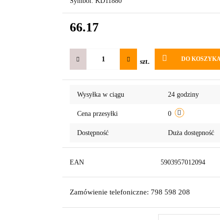
Symbol:
KD11880
66.17
DO KOSZYK
szt.
Wysyłka w ciągu
24 godziny
Cena przesyłki
0
Dostępność
Duża dostępność
EAN
5903957012094
Zamówienie telefoniczne: 798 598 208