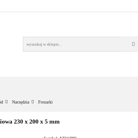
NOWOŚCI
BESTSELLERY
WSZYSTKIE TOWARY
ORIE
NOWOŚCI
BESTSELLERY
WSZYSTKIE TOWARY
ód
Narzędzia
Frezarki
niowa 230 x 200 x 5 mm