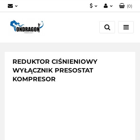
(
0
)
PLN
Zaloguj się
EUR
Załóż konto
Dodaj zgłoszenie
Zgody cookies
REDUKTOR CIŚNIENIOWY
WYŁĄCZNIK PRESOSTAT
KOMPRESOR