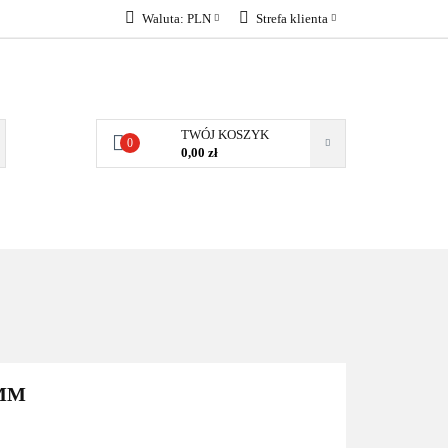
Waluta:
PLN
Strefa klienta
KONTAKT
PLN
Zaloguj się
EUR
Załóż konto
Dodaj zgłoszenie
TWÓJ KOSZYK
0
Zgody cookies
0,00 zł
KONTAKT
3MM