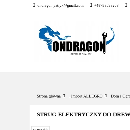
ondragon.patryk@gmail.com
+48798598208
KATEGORIE
WSZYSTKIE KATEGORIE
KATEG
Strona główna
_Import ALLEGRO
Dom i Ogr
STRUG ELEKTRYCZNY DO DREW