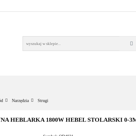
NOWOŚCI
BESTSELLERY
WSZYSTKIE TOWARY
ORIE
NOWOŚCI
BESTSELLERY
WSZYSTKIE TOWARY
ód
Narzędzia
Strugi
NA HEBLARKA 1800W HEBEL STOLARSKI 0-