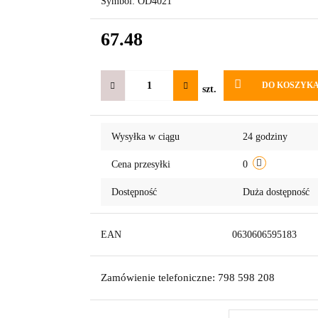
Symbol:
OD4021
67.48
DO KOSZYK
szt.
Wysyłka w ciągu
24 godziny
Cena przesyłki
0
Dostępność
Duża dostępność
EAN
0630606595183
Zamówienie telefoniczne: 798 598 208