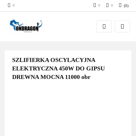
(
0
)
PLN
Zaloguj się
EUR
Załóż konto
Dodaj zgłoszenie
Zgody cookies
SZLIFIERKA OSCYLACYJNA
ELEKTRYCZNA 450W DO GIPSU
DREWNA MOCNA 11000 obr