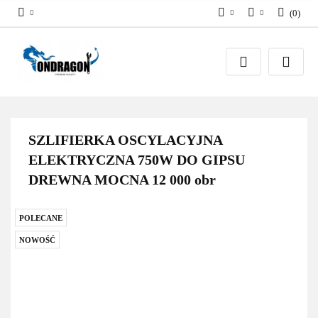
(
0
)
PLN
Zaloguj się
EUR
Załóż konto
Dodaj zgłoszenie
Zgody cookies
SZLIFIERKA OSCYLACYJNA
ELEKTRYCZNA 750W DO GIPSU
DREWNA MOCNA 12 000 obr
POLECANE
NOWOŚĆ