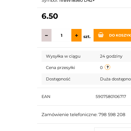
Symbol:
IVBW18560 D42+
6.50
DO KOSZY
szt.
Wysyłka w ciągu
24 godziny
Cena przesyłki
0
Dostępność
Duża dostępn
EAN
5907580106717
Zamówienie telefoniczne: 798 598 208