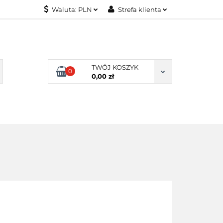
Waluta:
PLN
Strefa klienta
KONTAKT
PLN
Zaloguj się
EUR
Załóż konto
Dodaj zgłoszenie
TWÓJ KOSZYK
0
Zgody cookies
0,00 zł
KONTAKT