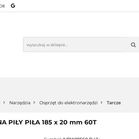
08
NOWOŚCI
BESTSELLERY
WSZYSTKIE TOWARY
ORIE
NOWOŚCI
BESTSELLERY
WSZYSTKIE TOWARY
d
Narzędzia
Osprzęt do elektronarzędzi
Tarcze
PIŁY PIŁA 185 x 20 mm 60T