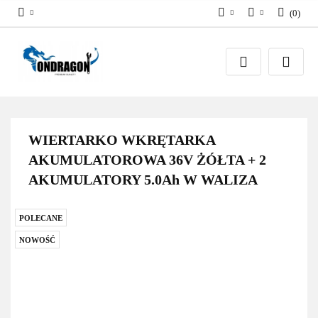
(
0
)
PLN
Zaloguj się
EUR
Załóż konto
Dodaj zgłoszenie
Zgody cookies
WIERTARKO WKRĘTARKA
AKUMULATOROWA 36V ŻÓŁTA + 2
AKUMULATORY 5.0Ah W WALIZA
POLECANE
NOWOŚĆ