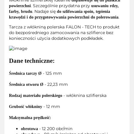
włókninie szlifierskiej idealnie
dopasowuje się do płaskich
. Szczególnie przydatna przy
powierzchni
usuwaniu rdzy,
. Nadaje się
farby, brudu
do szlifowania spoin, tępienia
.
krawędzi i do przygotowywania powierzchni do polerowania
Tarcza z włókniną polerska FALON - TECH to produkt
do bezpośredniego zamocowania na szlifierce bez
konieczności użycia dodatkowych podkładek.
Dane techniczne:
- 125 mm
Średnica tarczy Ø
- 22,23 mm
Średnica otworu Ø
- włóknina szlifierska
Rodzaj materiału polerskiego
- 12 mm
Grubość włókniny
Maksymalna prędkość:
- 12 200 obr/min
obrotowa