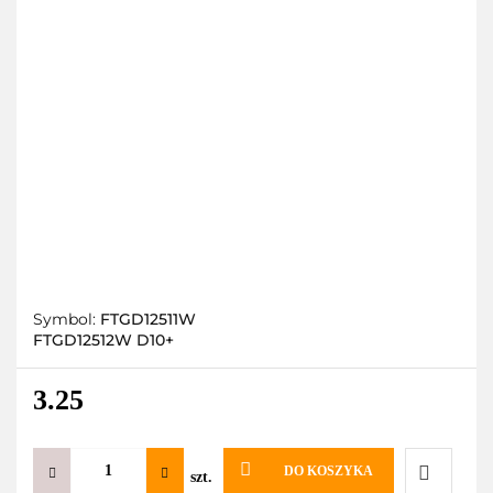
Symbol:
FTGD12511W
FTGD12512W D10+
3.25
DO KOSZYKA
szt.