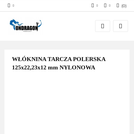
(
0
)
Zaloguj się
PLN
Załóż konto
EUR
Dodaj zgłoszenie
Zgody cookies
WŁÓKNINA TARCZA POLERSKA
125x22,23x12 mm NYLONOWA