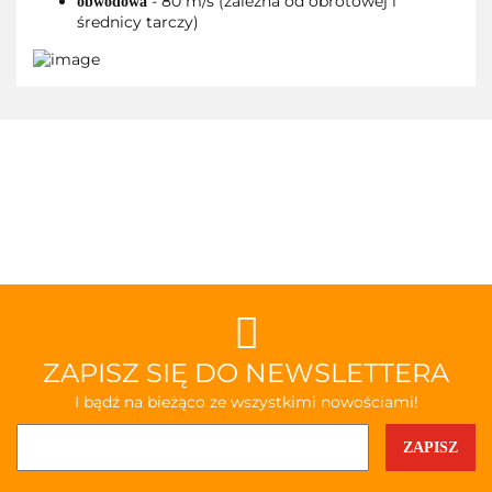
- 80 m/s (zależna od obrotowej i
obwodowa
średnicy tarczy)
ZAPISZ SIĘ DO NEWSLETTERA
I bądź na bieżąco ze wszystkimi nowościami!