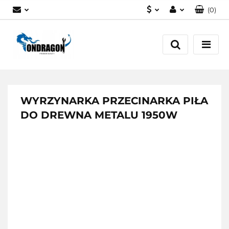
(
0
)
PLN
Zaloguj się
EUR
Załóż konto
Dodaj zgłoszenie
Zgody cookies
WYRZYNARKA PRZECINARKA PIŁA
DO DREWNA METALU 1950W