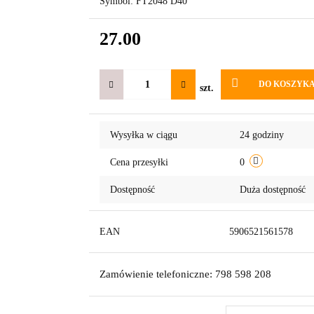
Symbol:
FT2048 D40
27.00
DO KOSZYK
szt.
Wysyłka w ciągu
24 godziny
Cena przesyłki
0
Dostępność
Duża dostępność
EAN
5906521561578
Zamówienie telefoniczne: 798 598 208