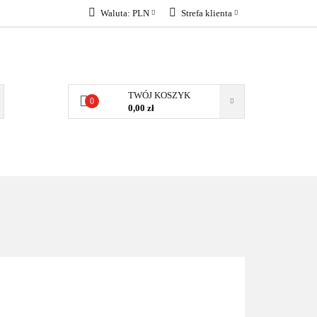
Waluta:
PLN
Strefa klienta
KONTAKT
PLN
Zaloguj się
EUR
Załóż konto
Dodaj zgłoszenie
TWÓJ KOSZYK
0
Zgody cookies
0,00 zł
KONTAKT