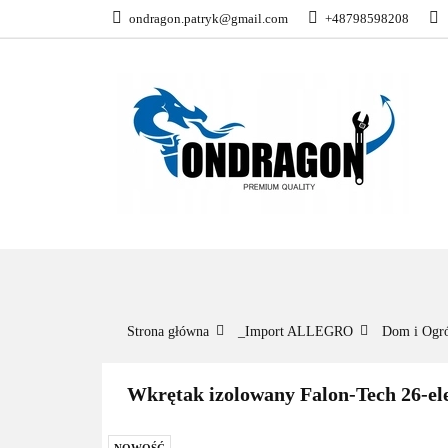
ondragon.patryk@gmail.com
+48798598208
KATEGORIE
WSZYSTKIE KATEGORIE
KATEG
Strona główna
_Import ALLEGRO
Dom i Ogr
Wkrętak izolowany Falon-Tech 26-el