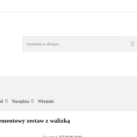
NOWOŚCI
BESTSELLERY
WSZYSTKIE TOWARY
ORIE
NOWOŚCI
BESTSELLERY
WSZYSTKIE TOWARY
ód
Narzędzia
Wkrętaki
ementowy zestaw z walizką