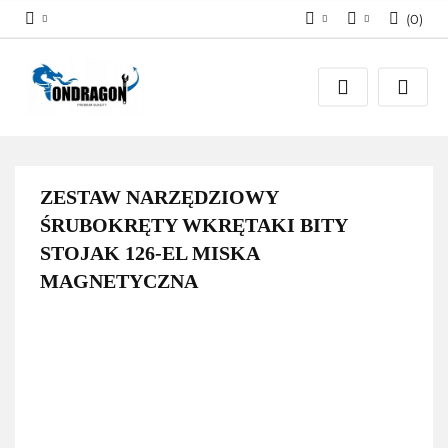
(
0
)
Zaloguj się
PLN
Załóż konto
EUR
Dodaj zgłoszenie
Zgody cookies
ZESTAW NARZĘDZIOWY
ŚRUBOKRĘTY WKRĘTAKI BITY
STOJAK 126-EL MISKA
MAGNETYCZNA