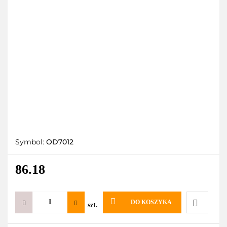
Symbol:
OD7012
86.18
DO KOSZYKA
szt.
Do