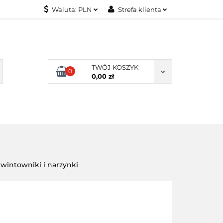
Waluta:
PLN
Strefa klienta
KONTAKT
PLN
Zaloguj się
EUR
Załóż konto
Dodaj zgłoszenie
TWÓJ KOSZYK
0
Zgody cookies
0,00 zł
KONTAKT
wintowniki i narzynki
0