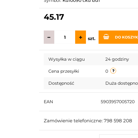
Symbol:
Kd10090 ckd bd1
45.17
DO KOSZY
szt.
Wysyłka w ciągu
24 godziny
Cena przesyłki
0
Dostępność
Duża dostępn
EAN
5903957005720
Zamówienie telefoniczne: 798 598 208