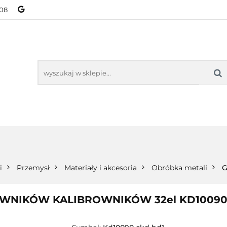
08
NOWOŚCI
BESTSELLERY
WSZYSTKIE TOWARY
ORIE
NOWOŚCI
BESTSELLERY
WSZYSTKIE TOWARY
i
Przemysł
Materiały i akcesoria
Obróbka metali
G
OWNIKÓW KALIBROWNIKÓW 32el KD1009