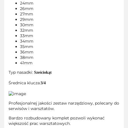
24mm
26mm
27mm
29mm
30mm
32mm
33mm
34mm
35mm
36mm
38mm
41mm
Typ nasadki:
Sześciokąt
Średnica klucza:
3/4
Profesjonalnej jakości zestaw narzędziowy, polecany do
serwisów i warsztatów.
Bardzo rozbudowany komplet pozwoli wykonać
większość prac warsztatowych.