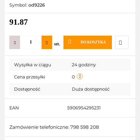
Symbol:
od9226
91.87
DO KOSZYKA
szt.
Do
Wysyłka w ciągu
24 godziny
przechow
Cena przesyłki
0
Dostępność
Duża dostępność
EAN
5906954295231
Zamówienie telefoniczne: 798 598 208