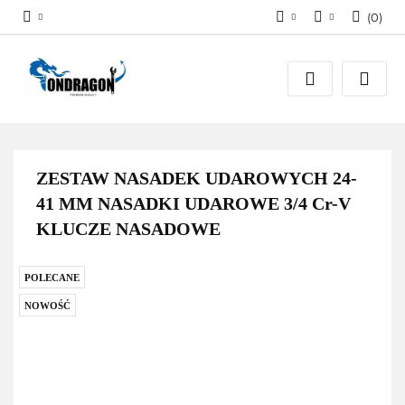
(
0
)
Zaloguj się
PLN
Załóż konto
EUR
Dodaj zgłoszenie
Zgody cookies
ZESTAW NASADEK UDAROWYCH 24-
41 MM NASADKI UDAROWE 3/4 Cr-V
KLUCZE NASADOWE
POLECANE
NOWOŚĆ