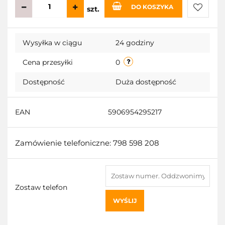
DO KOSZYKA
szt.
Do
Wysyłka w ciągu
24 godziny
przecho
Cena przesyłki
0
Dostępność
Duża dostępność
EAN
5906954295217
Zamówienie telefoniczne: 798 598 208
Zostaw telefon
WYŚLIJ