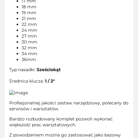
17 mm
18 mm
19 mm
21 mm
22 mm
24 mm
27 mm
30 mm
32 mm
34 mm
36mm
Typ nasadki:
Sześciokąt
Średnica klucza:
1 / 2″
Profesjonalnej jakości zestaw narzędziowy, polecany do
serwisów i warsztatów.
Bardzo rozbudowany komplet pozwoli wykonać
większość prac warsztatowych.
Z powodzeniem można go zastosować jako bazowy