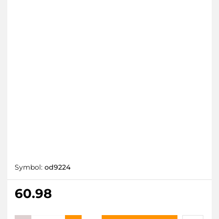
Symbol:
od9224
60.98