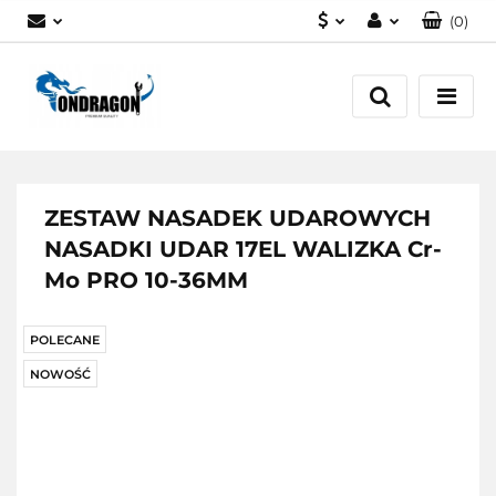
(
0
)
PLN
Zaloguj się
EUR
Załóż konto
Dodaj zgłoszenie
Zgody cookies
ZESTAW NASADEK UDAROWYCH
NASADKI UDAR 17EL WALIZKA Cr-
Mo PRO 10-36MM
POLECANE
NOWOŚĆ