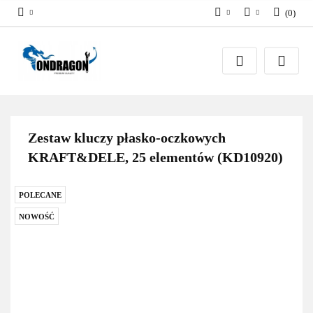
(
0
)
PLN
Zaloguj się
EUR
Załóż konto
Dodaj zgłoszenie
Zgody cookies
Zestaw kluczy płasko-oczkowych
KRAFT&DELE, 25 elementów (KD10920)
POLECANE
NOWOŚĆ