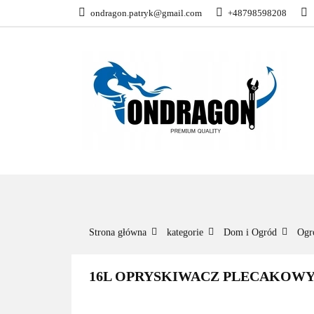
ondragon.patryk@gmail.com
+48798598208
KATEGORIE
WSZYSTKIE KATEGORIE
KATEG
Strona główna
kategorie
Dom i Ogród
Ogr
16L OPRYSKIWACZ PLECAKOW