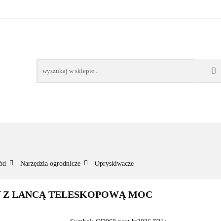
NOWOŚCI
BESTSELLERY
WSZYSTKIE TOWARY
ORIE
NOWOŚCI
BESTSELLERY
WSZYSTKIE TOWARY
ód
Narzędzia ogrodnicze
Opryskiwacze
Y Z LANCĄ TELESKOPOWĄ MOC