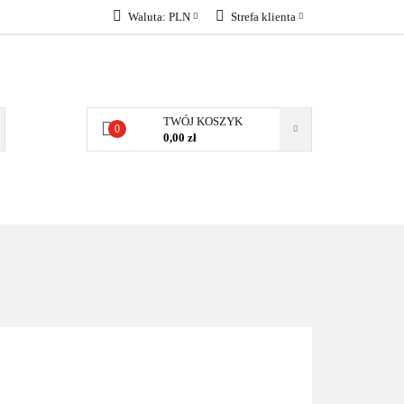
Waluta:
PLN
Strefa klienta
KONTAKT
PLN
Zaloguj się
EUR
Załóż konto
Dodaj zgłoszenie
TWÓJ KOSZYK
0
Zgody cookies
0,00 zł
KONTAKT