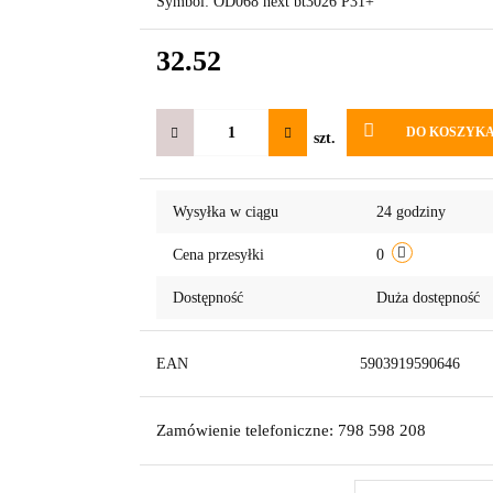
Symbol:
OD068 next bt3026 P31+
32.52
DO KOSZYK
szt.
Wysyłka w ciągu
24 godziny
Cena przesyłki
0
Dostępność
Duża dostępność
EAN
5903919590646
Zamówienie telefoniczne: 798 598 208